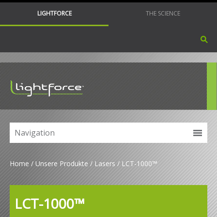
LIGHTFORCE
THE SCIENCE
Navigation
Home
Unsere Produkte
Lasers
LCT-1000™
LCT-1000™