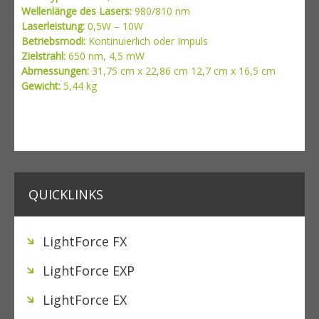
Wellenlänge des Lasers:
980/810 nm
Laserleistung:
0,5W – 10W
Betriebsmodi:
Kontinuierlich oder Impuls
Zielstrahl:
650 nm, 4,5 mW
Abmessungen:
31,75 cm x 22,86 cm 12,7 cm x 16,5 cm
Gewicht:
5,44 kg
QUICKLINKS
LightForce FX
LightForce EXP
LightForce EX